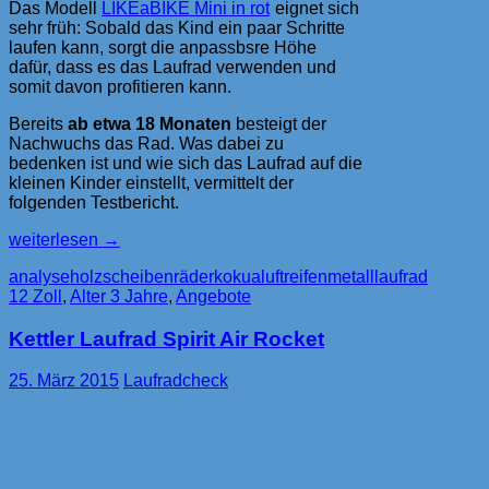
Das Modell
LIKEaBIKE Mini in rot
eignet sich
sehr früh: Sobald das Kind ein paar Schritte
laufen kann, sorgt die anpassbsre Höhe
dafür, dass es das Laufrad verwenden und
somit davon profitieren kann.
Bereits
ab etwa 18 Monaten
besteigt der
Nachwuchs das Rad. Was dabei zu
bedenken ist und wie sich das Laufrad auf die
kleinen Kinder einstellt, vermittelt der
folgenden Testbericht.
Holzlaufrad
weiterlesen
→
LIKEaBike
analyse
holzscheibenräder
kokua
luftreifen
metalllaufrad
Mini
12 Zoll
,
Alter 3 Jahre
,
Angebote
ab
18
Kettler Laufrad Spirit Air Rocket
Monaten
25. März 2015
Laufradcheck