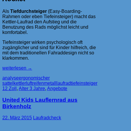
Als
Tiefdurchsteiger
(Easy-Boarding-
Rahmen oder eben Tiefeinsteiger) macht das
Kettler-Laufrad den Aufstieg und die
Benutzung des Rads möglichst leicht und
komfortabel.
Tiefeinsteiger wirken psychologisch oft
zugänglicher und sind für Kinder hilfreich, die
mit dem traditionellen Fahraddesign nicht so
klarkommen.
Kettler
weiterlesen
→
Laufrad
analyse
ergonomischer
Spirit
sattel
kettler
luftreifen
metalllaufrad
tiefeinsteiger
Air
12 Zoll
,
Alter 3 Jahre
,
Angebote
Rocket
United Kids Lauflernrad aus
Birkenholz
22. März 2015
Laufradcheck