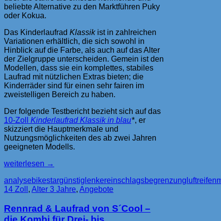
beliebte Alternative zu den Marktführen Puky
oder Kokua.
Das Kinderlaufrad
Klassik
ist in zahlreichen
Variationen erhältlich, die sich sowohl in
Hinblick auf die Farbe, als auch auf das Alter
der Zielgruppe unterscheiden. Gemein ist den
Modellen, dass sie ein komplettes, stabiles
Laufrad mit nützlichen Extras bieten; die
Kinderräder sind für einen sehr fairen im
zweistelligen Bereich zu haben.
Der folgende Testbericht bezieht sich auf das
10-Zoll
Kinderlaufrad Klassik in blau
*, er
skizziert die Hauptmerkmale und
Nutzungsmöglichkeiten des ab zwei Jahren
geeigneten Modells.
bike*star
weiterlesen
→
(10
analyse
bikestar
günstig
lenkereinschlagsbegrenzung
luftreifen
m
Zoll)
14 Zoll
,
Alter 3 Jahre
,
Angebote
Kinder-
Laufrad
Rennrad & Laufrad von S´Cool –
Klassik
die Kombi für Drei- bis