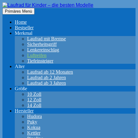
Zum
Inhalt
Suchen
Primäres Menü
springen
Laufrad für Kinder – die besten
Home
Modelle
Bestseller
Merkmal
Laufrad mit Bremse
Sicherheitsgriff
Lenkereinschlag
Luftreifen
Tiefeinsteiger
Alter
Laufrad ab 12 Monaten
Laufrad ab 2 Jahren
Laufrad ab 3 Jahren
Größe
10 Zoll
12 Zoll
14 Zoll
Hersteller
Hudora
Puky
Kokua
Kettler