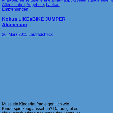
analyse
bremse
luftreifen
metalllaufrad
puky
seitenständer
tiefein
LR1
Alter 2 Jahre
,
Angebote
,
Laufrad
mit
Empfehlungen
Handbremse
Kokua LIKEaBIKE JUMPER
Aluminium
20. März 2015
Laufradcheck
Muss ein Kinderlaufrad eigentlich wie
Kinderspielzeug aussehen? Darauf gibt es