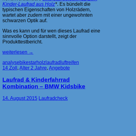
Kinder-Laufrad aus Holz
*. Es bündelt die
typischen Eigenschaften von Holzrädern,
wartet aber zudem mit einer ungewohnten
schwarzen Optik auf.
Was es kann und für wen dieses Laufrad eine
sinnvolle Option darstellt, zeigt der
Produkttestbericht.
Bikestar
weiterlesen
→
schwarzes
analyse
bikestar
holzlaufrad
luftreifen
12
14 Zoll
,
Alter 2 Jahre
,
Angebote
Zoll
Kinder-
Laufrad & Kinderfahrrad
Laufrad
aus
Kombination – BMW Kidsbike
Holz
im
14. August 2015
Laufradcheck
Test