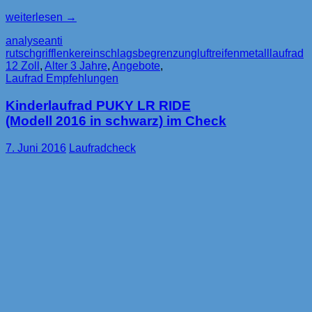
Lernrad:
weiterlesen
→
Kinderlaufrad
analyse
anti
zum
rutschgriff
lenkereinschlagsbegrenzung
luftreifen
metalllaufrad
Fahrradfahren
12 Zoll
,
Alter 3 Jahre
,
Angebote
,
vorbereiten
Laufrad Empfehlungen
Kinderlaufrad PUKY LR RIDE
(Modell 2016 in schwarz) im Check
7. Juni 2016
Laufradcheck