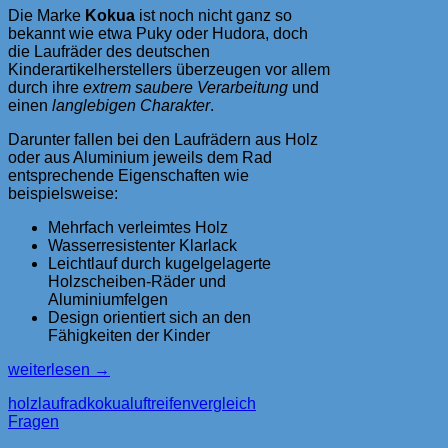
Die Marke
Kokua
ist noch nicht ganz so
bekannt wie etwa Puky oder Hudora, doch
die Laufräder des deutschen
Kinderartikelherstellers überzeugen vor allem
durch ihre
extrem saubere Verarbeitung
und
einen
langlebigen Charakter
.
Darunter fallen bei den Laufrädern aus Holz
oder aus Aluminium jeweils dem Rad
entsprechende Eigenschaften wie
beispielsweise:
Mehrfach verleimtes Holz
Wasserresistenter Klarlack
Leichtlauf durch kugelgelagerte
Holzscheiben-Räder und
Aluminiumfelgen
Design orientiert sich an den
Fähigkeiten der Kinder
Kokua
weiterlesen
→
Laufrad
holzlaufrad
kokua
luftreifen
vergleich
–
Fragen
hochwertige
und