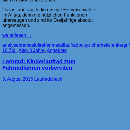
Das ist aber auch die einzige Hemmschwelle
im Alltag, denn die nützlichen Funktionen
überzeugen und sind für Dreijährige absolut
angemessen.
Laufrad
weiterlesen
→
mit
analyse
bremse
luftreifen
metalllaufrad
puky
sicherheitslenkergrif
Speichen
10 Zoll
,
Alter 3 Jahre
,
Angebote
–
Puky
Lernrad: Kinderlaufrad zum
LR
XL
Fahrradfahren vorbereiten
mit
extra
3. August 2015
Laufradcheck
breiten
Reifen