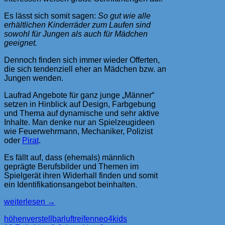
Es lässt sich somit sagen:
So gut wie alle
erhältlichen Kinderräder zum Laufen sind
sowohl für Jungen als auch für Mädchen
geeignet.
Dennoch finden sich immer wieder Offerten,
die sich tendenziell eher an Mädchen bzw. an
Jungen wenden.
Laufrad Angebote für ganz junge „Männer“
setzen in Hinblick auf Design, Farbgebung
und Thema auf dynamische und sehr aktive
Inhalte. Man denke nur an Spielzeugideen
wie Feuerwehrmann, Mechaniker, Polizist
oder
Pirat
.
Es fällt auf, dass (ehemals) männlich
geprägte Berufsbilder und Themen im
Spielgerät ihren Widerhall finden und somit
ein Identifikationsangebot beinhalten.
Spielzeug
weiterlesen
→
für
höhenverstellbar
luftreifen
neo4kids
Jungen