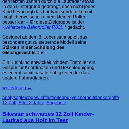
den letzten Jahren durch die Laufräder etwas
in den Hintergrund gedrängt, doch nicht jedes
Kind bevorzugt das Laufrad, sondern kommt
möglicherweise mit einem kleinen Roller
besser klar – für diese Zielgruppe ist der
kiwifarbene
Ballonroller R03L
* gedacht.
Geeignet ab dem 3. Lebensjahr spielt das
besonders gut zu steuernde Modell seine
Stärken in der Schulung des
Gleichgewichts
aus.
Ein Kleinkind entwickelt mit dem Tretroller ein
Gespür für Koordination und Beschleunigung,
es erlernt somit basale Fähigkeiten für das
spätere Fahrradfahren.
Puky
weiterlesen
→
Ballonroller
analyse
gleichgewicht
luftreifen
puky
sicherheitslenkergriffe
R03L
12 Zoll
,
Alter 3 Jahre
,
Angebote
mit
Luftreifen
Bikestar schwarzes 12 Zoll Kinder-
–
spielerische
Laufrad aus Holz im Test
Gleichgewichtsschulung