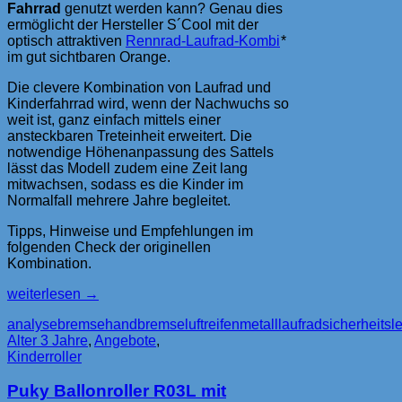
Fahrrad
genutzt werden kann? Genau dies
ermöglicht der Hersteller S´Cool mit der
optisch attraktiven
Rennrad-Laufrad-Kombi
*
im gut sichtbaren Orange.
Die clevere Kombination von Laufrad und
Kinderfahrrad wird, wenn der Nachwuchs so
weit ist, ganz einfach mittels einer
ansteckbaren Treteinheit erweitert. Die
notwendige Höhenanpassung des Sattels
lässt das Modell zudem eine Zeit lang
mitwachsen, sodass es die Kinder im
Normalfall mehrere Jahre begleitet.
Tipps, Hinweise und Empfehlungen im
folgenden Check der originellen
Kombination.
Rennrad
weiterlesen
→
&
analyse
bremse
handbremse
luftreifen
metalllaufrad
sicherheitsle
Laufrad
Alter 3 Jahre
,
Angebote
,
von
Kinderroller
S
´Cool
Puky Ballonroller R03L mit
–