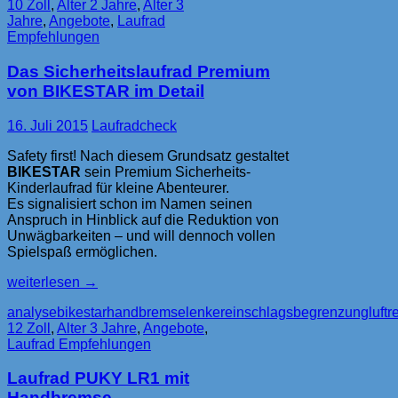
10 Zoll
,
Alter 2 Jahre
,
Alter 3
–
Jahre
,
Angebote
,
Laufrad
ausgewählte
Empfehlungen
Laufräder
für
Das Sicherheitslaufrad Premium
kleine
Racker
von BIKESTAR im Detail
16. Juli 2015
Laufradcheck
Safety first! Nach diesem Grundsatz gestaltet
BIKESTAR
sein Premium Sicherheits-
Kinderlaufrad für kleine Abenteurer.
Es signalisiert schon im Namen seinen
Anspruch in Hinblick auf die Reduktion von
Unwägbarkeiten – und will dennoch vollen
Spielspaß ermöglichen.
Das
weiterlesen
→
Sicherheitslaufrad
analyse
bikestar
handbremse
lenkereinschlagsbegrenzung
luftr
Premium
12 Zoll
,
Alter 3 Jahre
,
Angebote
,
von
Laufrad Empfehlungen
BIKESTAR
im
Laufrad PUKY LR1 mit
Detail
Handbremse