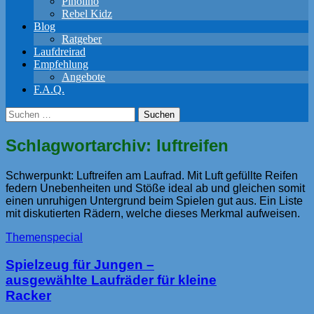
Pinolino
Rebel Kidz
Blog
Ratgeber
Laufdreirad
Empfehlung
Angebote
F.A.Q.
Suchen
nach:
Schlagwortarchiv: luftreifen
Schwerpunkt: Luftreifen am Laufrad. Mit Luft gefüllte Reifen
federn Unebenheiten und Stöße ideal ab und gleichen somit
einen unruhigen Untergrund beim Spielen gut aus. Ein Liste
mit diskutierten Rädern, welche dieses Merkmal aufweisen.
Themenspecial
Spielzeug für Jungen –
ausgewählte Laufräder für kleine
Racker