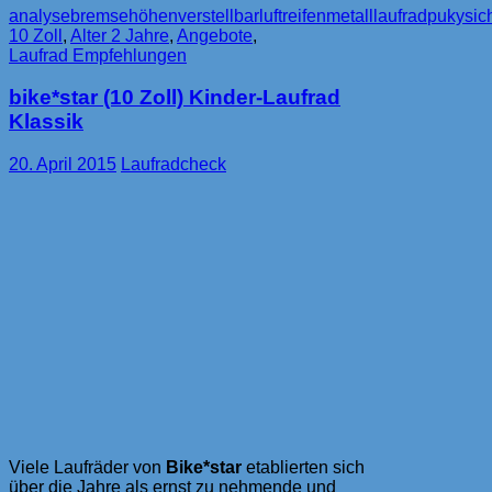
analyse
bremse
höhenverstellbar
luftreifen
metalllaufrad
puky
sic
LR
10 Zoll
,
Alter 2 Jahre
,
Angebote
,
RIDE
Laufrad Empfehlungen
(Modell
2016
bike*star (10 Zoll) Kinder-Laufrad
in
schwarz)
Klassik
im
Check
20. April 2015
Laufradcheck
Viele Laufräder von
Bike*star
etablierten sich
über die Jahre als ernst zu nehmende und