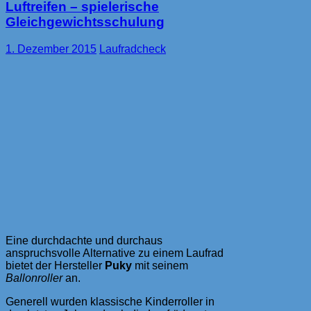
die
Luftreifen – spielerische
Kombi
Gleichgewichtsschulung
für
Drei-
1. Dezember 2015
Laufradcheck
bis
Sechsjährige
im
Check
Eine durchdachte und durchaus
anspruchsvolle Alternative zu einem Laufrad
bietet der Hersteller
Puky
mit seinem
Ballonroller
an.
Generell wurden klassische Kinderroller in