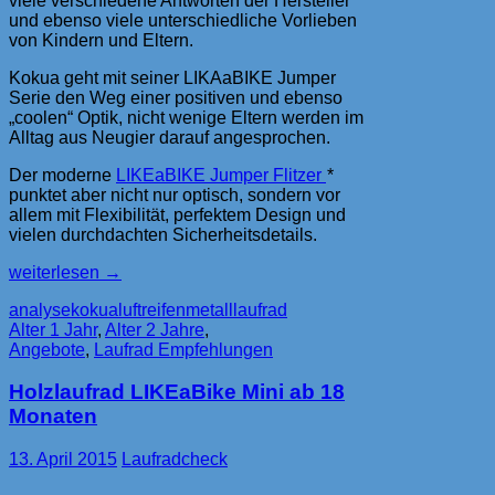
viele verschiedene Antworten der Hersteller
und ebenso viele unterschiedliche Vorlieben
von Kindern und Eltern.
Kokua geht mit seiner LIKAaBIKE Jumper
Serie den Weg einer positiven und ebenso
„coolen“ Optik, nicht wenige Eltern werden im
Alltag aus Neugier darauf angesprochen.
Der moderne
LIKEaBIKE Jumper Flitzer
*
punktet aber nicht nur optisch, sondern vor
allem mit Flexibilität, perfektem Design und
vielen durchdachten Sicherheitsdetails.
Kokua
weiterlesen
→
LIKEaBIKE
analyse
kokua
luftreifen
metalllaufrad
JUMPER
Alter 1 Jahr
,
Alter 2 Jahre
,
Aluminium
Angebote
,
Laufrad Empfehlungen
Holzlaufrad LIKEaBike Mini ab 18
Monaten
13. April 2015
Laufradcheck