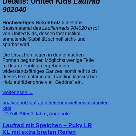
Details: United Kids
Laufrad
902040
Hochwertiges Birkenholz
bildet das
Basismaterial des
Lauflernrads 904020 in rot
von United Kids, dessen fast rustikal
anmutende Stabilität schnell sicht- und
spürbar wird.
Die Ursachen liegen in den einfachen
Formen begründet: Möglichst wenige Teile
mit klarer Funktion ergeben ein
widerstandsfähiges Ganzes; somit reiht sich
dieses Exemplar in die Tradition klassischer
Holzlaufräder ohne viel „Gedöns“ ein.
United
weiterlesen
→
Kids
analyse
holzlaufrad
luftreifen
umweltbewusst
united
Lauflernrad
kids
aus
12 Zoll
,
Alter 3 Jahre
,
Angebote
Birkenholz
Laufrad mit Speichen – Puky LR
XL mit extra breiten Reifen