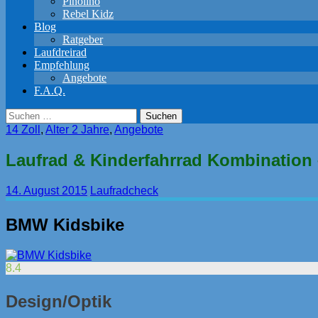
Pinolino
Rebel Kidz
Blog
Ratgeber
Laufdreirad
Empfehlung
Angebote
F.A.Q.
Suchen
nach:
14 Zoll
,
Alter 2 Jahre
,
Angebote
Laufrad & Kinderfahrrad Kombination
14. August 2015
Laufradcheck
BMW Kidsbike
8.4
Design/Optik