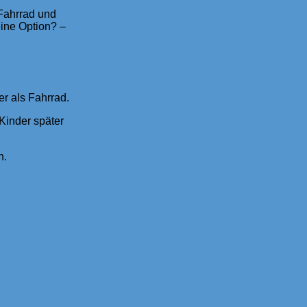
 Fahrrad und
eine Option? –
er als Fahrrad.
Kinder später
n.