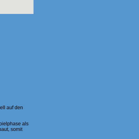
ell auf den
pielphase als
aut, somit