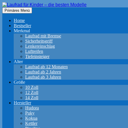
Zum
Inhalt
Suchen
Primäres Menü
springen
Laufrad für Kinder – die besten 
Home
Bestseller
Merkmal
Laufrad mit Bremse
Sicherheitsgriff
Lenkereinschlag
Luftreifen
Tiefeinsteiger
Alter
Laufrad ab 12 Monaten
Laufrad ab 2 Jahren
Laufrad ab 3 Jahren
Größe
10 Zoll
12 Zoll
14 Zoll
Hersteller
Hudora
Puky
Kokua
Kettler