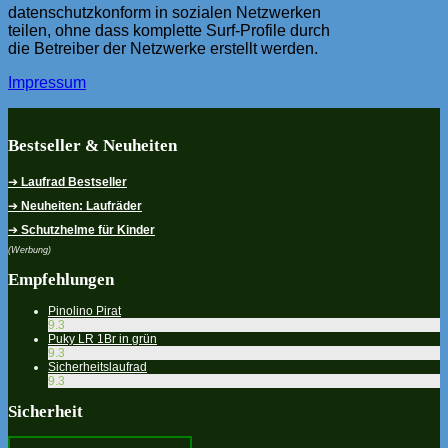
datenschutzkonform in sozialen Netzwerken
teilen, ohne dass komplette Surf-Profile durch
die Betreiber der Netzwerke erstellt werden.
Impressum
Bestseller & Neuheiten
➔
Laufrad Bestseller
➔
Neuheiten: Laufräder
➔
Schutzhelme für Kinder
(Werbung)
Empfehlungen
Pinolino Pirat
9.3
Puky LR 1Br in grün
9.3
Sicherheitslaufrad
9.3
Sicherheit