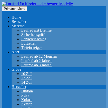
Zum
Inhalt
Suchen
Primäres Menü
springen
Laufrad für Kinder – die besten
Home
Modelle
Bestseller
Merkmal
Laufrad mit Bremse
Sicherheitsgriff
Lenkereinschlag
Luftreifen
Tiefeinsteiger
Alter
Laufrad ab 12 Monaten
Laufrad ab 2 Jahren
Laufrad ab 3 Jahren
Größe
10 Zoll
12 Zoll
14 Zoll
Hersteller
Hudora
Puky
Kokua
Kettler