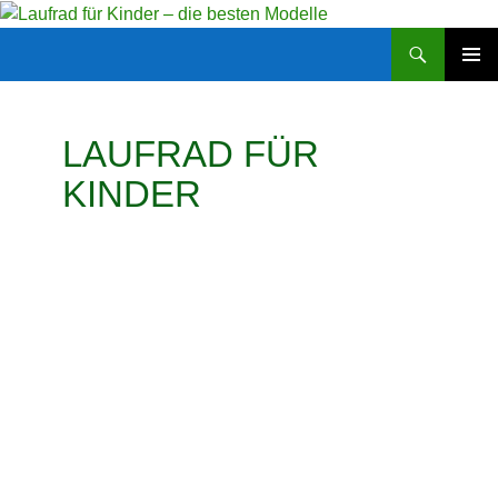
Zum
Inhalt
Suchen
Laufrad für Kinder – die besten Modelle
springen
PRIMÄR
MENÜ
LAUFRAD FÜR
KINDER