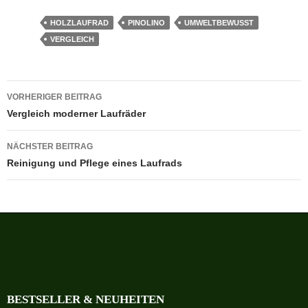
HOLZLAUFRAD
PINOLINO
UMWELTBEWUSST
VERGLEICH
Beitragsnavigation
VORHERIGER BEITRAG
Vergleich moderner Laufräder
NÄCHSTER BEITRAG
Reinigung und Pflege eines Laufrads
BESTSELLER & NEUHEITEN