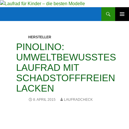
Zum
Inhalt
Suchen
Laufrad für Kinder – die besten Modelle
springen
PRIMÄR
MENÜ
HERSTELLER
PINOLINO:
UMWELTBEWUSSTES
LAUFRAD MIT
SCHADSTOFFFREIEN
LACKEN
8. APRIL 2015
LAUFRADCHECK