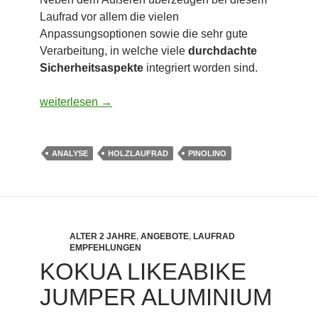
Laufrad vor allem die vielen
Anpassungsoptionen sowie die sehr gute
Verarbeitung, in welche viele
durchdachte
Sicherheitsaspekte
integriert worden sind.
Pinolino Laufrad Pirat
weiterlesen
→
ANALYSE
HOLZLAUFRAD
PINOLINO
ALTER 2 JAHRE
,
ANGEBOTE
,
LAUFRAD
EMPFEHLUNGEN
KOKUA LIKEABIKE
JUMPER ALUMINIUM