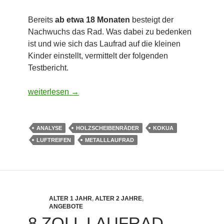
Bereits
ab etwa 18 Monaten
besteigt der
Nachwuchs das Rad. Was dabei zu bedenken
ist und wie sich das Laufrad auf die kleinen
Kinder einstellt, vermittelt der folgenden
Testbericht.
Holzlaufrad LIKEaBike Mini ab 18 Monaten
weiterlesen
→
ANALYSE
HOLZSCHEIBENRÄDER
KOKUA
LUFTREIFEN
METALLLAUFRAD
ALTER 1 JAHR
,
ALTER 2 JAHRE
,
ANGEBOTE
8 ZOLL LAUFRAD