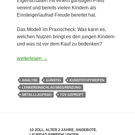
Eigenschaften mit einem günstigen Preis
vereint und bereits vielen Kindern als
Einsteigerlaufrad Freude bereitet hat.
Das Modell im Praxischeck: Was kann es,
welchen Nutzen bringt es den jungen Kindern
und was ist vor dem Kauf zu bedenken?
Laufrad mit gepolstertem Sattel – Kettler Speedy ab 2
weiterlesen
→
ANALYSE
GÜNSTIG
KUNSTSTOFFREIFEN
LENKEREINSCHLAGSBEGRENZUNG
METALLLAUFRAD
TÜV GEPRÜFT
10 ZOLL
,
ALTER 2 JAHRE
,
ANGEBOTE
,
LAUFRAD EMPFEHLUNGEN