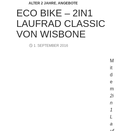
ALTER 2 JAHRE
,
ANGEBOTE
ECO BIKE – 2IN1
LAUFRAD CLASSIC
VON WISBONE
1. SEPTEMBER 2016
M
it
d
e
m
2i
n
1
L
a
uf