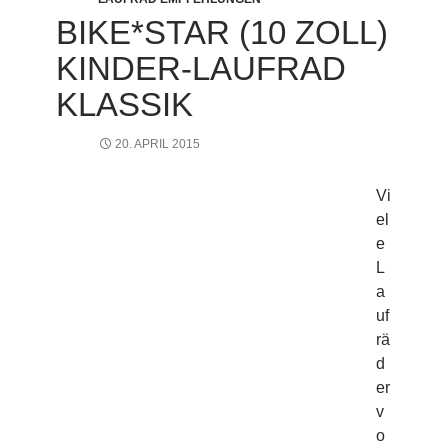
BIKE*STAR (10 ZOLL)
KINDER-LAUFRAD
KLASSIK
20. APRIL 2015
Vi
el
e
L
a
uf
rä
d
er
v
o