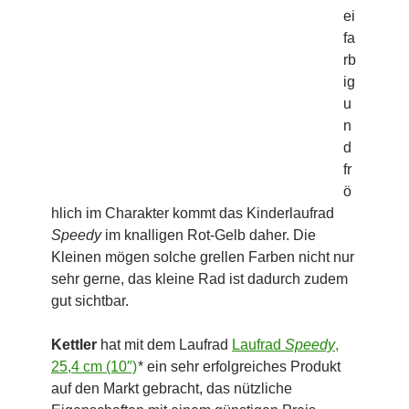
ei
fa
rb
ig
u
n
d
fr
ö
hlich im Charakter kommt das Kinderlaufrad
Speedy
im knalligen Rot-Gelb daher. Die
Kleinen mögen solche grellen Farben nicht nur
sehr gerne, das kleine Rad ist dadurch zudem
gut sichtbar.
Kettler
hat mit dem Laufrad
Laufrad
Speedy
,
25,4 cm (10″)
* ein sehr erfolgreiches Produkt
auf den Markt gebracht, das nützliche