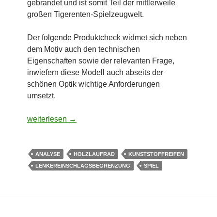
gebrandet und ist somit Teil der mittlerweile
großen Tigerenten-Spielzeugwelt.
Der folgende Produktcheck widmet sich neben
dem Motiv auch den technischen
Eigenschaften sowie der relevanten Frage,
inwiefern diese Modell auch abseits der
schönen Optik wichtige Anforderungen
umsetzt.
BambinoBike – Laufrad Janosch Tigerente: gelb-schwar
weiterlesen
→
ANALYSE
HOLZLAUFRAD
KUNSTSTOFFREIFEN
LENKEREINSCHLAGSBEGRENZUNG
SPIEL