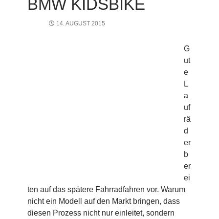
BMW KIDSBIKE
14. AUGUST 2015
G
ut
e
L
a
uf
rä
d
er
b
er
ei
ten auf das spätere Fahrradfahren vor. Warum
nicht ein Modell auf den Markt bringen, dass
diesen Prozess nicht nur einleitet, sondern