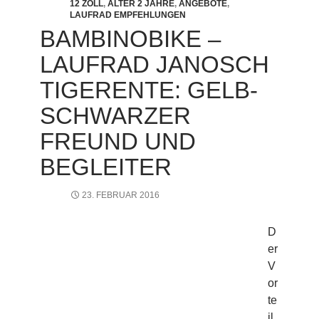
12 ZOLL
,
ALTER 2 JAHRE
,
ANGEBOTE
,
LAUFRAD EMPFEHLUNGEN
BAMBINOBIKE –
LAUFRAD JANOSCH
TIGERENTE: GELB-
SCHWARZER
FREUND UND
BEGLEITER
23. FEBRUAR 2016
D
er
V
or
te
il