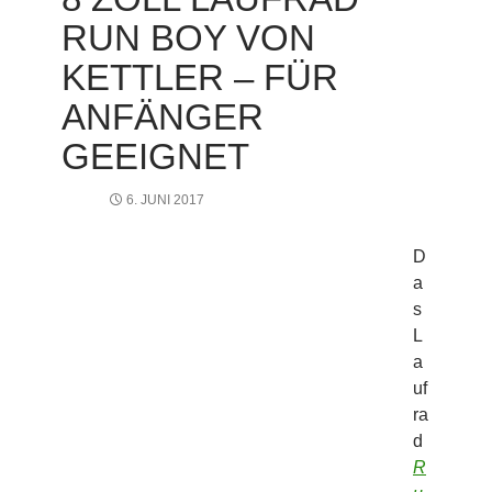
RUN BOY VON
KETTLER – FÜR
ANFÄNGER
GEEIGNET
6. JUNI 2017
D
a
s
L
a
uf
ra
d
R