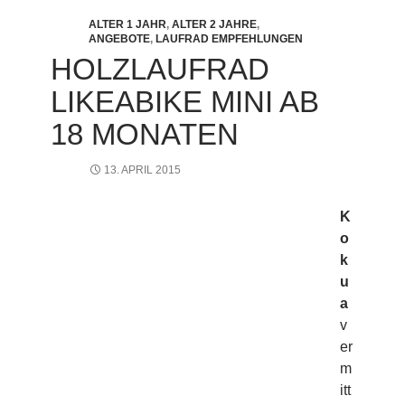
ALTER 1 JAHR
,
ALTER 2 JAHRE
,
ANGEBOTE
,
LAUFRAD EMPFEHLUNGEN
HOLZLAUFRAD
LIKEABIKE MINI AB
18 MONATEN
13. APRIL 2015
K
o
k
u
a
v
er
m
itt