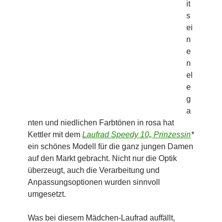
it
s
ei
n
e
n
el
e
g
a
nten und niedlichen Farbtönen in rosa hat
Kettler mit dem
Laufrad Speedy 10„ Prinzessin
*
ein schönes Modell für die ganz jungen Damen
auf den Markt gebracht. Nicht nur die Optik
überzeugt, auch die Verarbeitung und
Anpassungsoptionen wurden sinnvoll
umgesetzt.
Was bei diesem Mädchen-Laufrad auffällt,