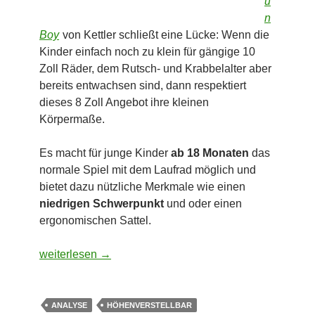
u
n
Boy
von Kettler schließt eine Lücke: Wenn die
Kinder einfach noch zu klein für gängige 10
Zoll Räder, dem Rutsch- und Krabbelalter aber
bereits entwachsen sind, dann respektiert
dieses 8 Zoll Angebot ihre kleinen
Körpermaße.
Es macht für junge Kinder
ab 18 Monaten
das
normale Spiel mit dem Laufrad möglich und
bietet dazu nützliche Merkmale wie einen
niedrigen Schwerpunkt
und oder einen
ergonomischen Sattel.
8 Zoll Laufrad Run Boy von Kettler – für Anfänger geeig
weiterlesen
→
ANALYSE
HÖHENVERSTELLBAR