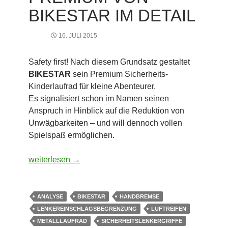
BIKESTAR IM DETAIL
16. JULI 2015
Safety first! Nach diesem Grundsatz gestaltet
BIKESTAR
sein Premium Sicherheits-
Kinderlaufrad für kleine Abenteurer.
Es signalisiert schon im Namen seinen
Anspruch in Hinblick auf die Reduktion von
Unwägbarkeiten – und will dennoch vollen
Spielspaß ermöglichen.
Das Sicherheitslaufrad Premium von BIKESTAR im Det
weiterlesen
→
ANALYSE
BIKESTAR
HANDBREMSE
LENKEREINSCHLAGSBEGRENZUNG
LUFTREIFEN
METALLLAUFRAD
SICHERHEITSLENKERGRIFFE