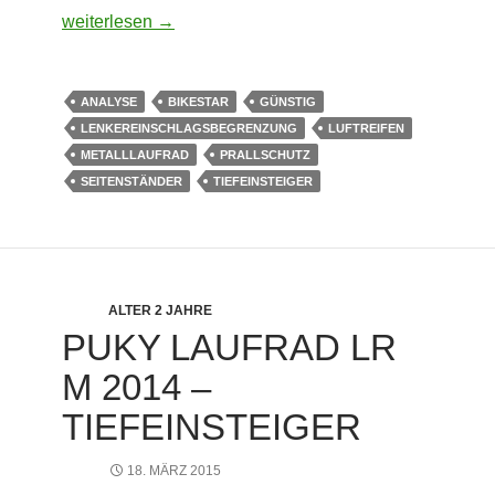
bike*star (10 Zoll) Kinder-Laufrad Klassik
weiterlesen
→
ANALYSE
BIKESTAR
GÜNSTIG
LENKEREINSCHLAGSBEGRENZUNG
LUFTREIFEN
METALLLAUFRAD
PRALLSCHUTZ
SEITENSTÄNDER
TIEFEINSTEIGER
ALTER 2 JAHRE
PUKY LAUFRAD LR
M 2014 –
TIEFEINSTEIGER
18. MÄRZ 2015