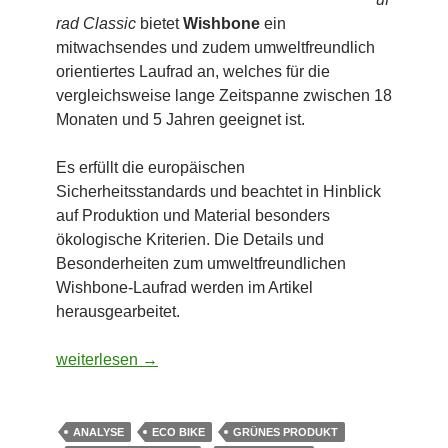
rad Classic
bietet
Wishbone
ein
mitwachsendes und zudem umweltfreundlich
orientiertes Laufrad an, welches für die
vergleichsweise lange Zeitspanne zwischen 18
Monaten und 5 Jahren geeignet ist.
Es erfüllt die europäischen
Sicherheitsstandards und beachtet in Hinblick
auf Produktion und Material besonders
ökologische Kriterien. Die Details und
Besonderheiten zum umweltfreundlichen
Wishbone-Laufrad werden im Artikel
herausgearbeitet.
Eco Bike – 2in1 Laufrad Classic von Wisbone
weiterlesen
→
ANALYSE
ECO BIKE
GRÜNES PRODUKT