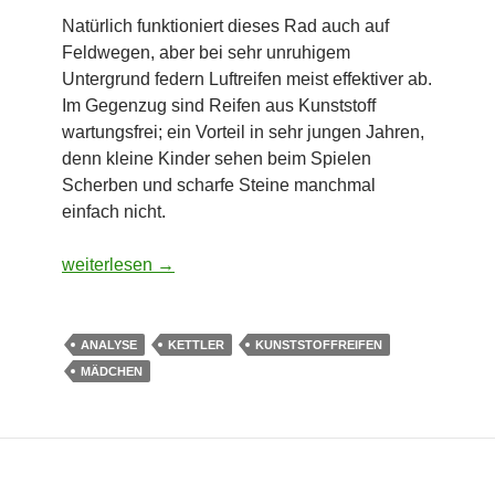
Natürlich funktioniert dieses Rad auch auf
Feldwegen, aber bei sehr unruhigem
Untergrund federn Luftreifen meist effektiver ab.
Im Gegenzug sind Reifen aus Kunststoff
wartungsfrei; ein Vorteil in sehr jungen Jahren,
denn kleine Kinder sehen beim Spielen
Scherben und scharfe Steine manchmal
einfach nicht.
Kettler Mädchen-Laufrad Speedy Prinzessin (10-Zoll)
weiterlesen
→
ANALYSE
KETTLER
KUNSTSTOFFREIFEN
MÄDCHEN