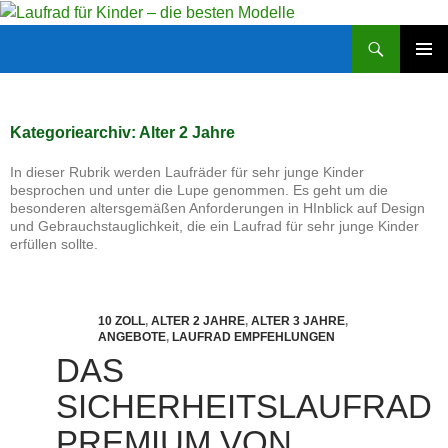
Zum
Inhalt
Suchen
Laufrad für Kinder – die besten Modelle
springen
PRIMÄR
MENÜ
Kategoriearchiv: Alter 2 Jahre
In dieser Rubrik werden Laufräder für sehr junge Kinder
besprochen und unter die Lupe genommen. Es geht um die
besonderen altersgemäßen Anforderungen in HInblick auf Design
und Gebrauchstauglichkeit, die ein Laufrad für sehr junge Kinder
erfüllen sollte.
10 ZOLL
,
ALTER 2 JAHRE
,
ALTER 3 JAHRE
,
ANGEBOTE
,
LAUFRAD EMPFEHLUNGEN
DAS
SICHERHEITSLAUFRAD
PREMIUM VON