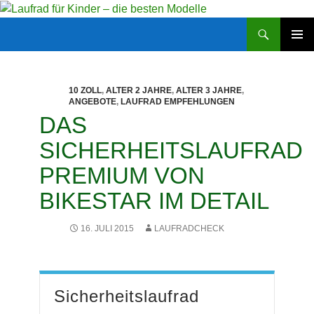
Zum
Inhalt
Suchen
Laufrad für Kinder – die besten Modelle
springen
PRIMÄR
MENÜ
10 ZOLL
,
ALTER 2 JAHRE
,
ALTER 3 JAHRE
,
ANGEBOTE
,
LAUFRAD EMPFEHLUNGEN
DAS
SICHERHEITSLAUFRAD
PREMIUM VON
BIKESTAR IM DETAIL
16. JULI 2015
LAUFRADCHECK
Sicherheitslaufrad