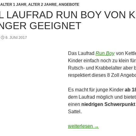
ALTER 1 JAHR
,
ALTER 2 JAHRE
,
ANGEBOTE
LL LAUFRAD RUN BOY VON K
NGER GEEIGNET
6. JUNI 2017
Das Laufrad
Run Boy
von Kettl
Kinder einfach noch zu klein fü
Rutsch- und Krabbelalter aber 
respektiert dieses 8 Zoll Angeb
Es macht für junge Kinder
ab 1
dem Laufrad möglich und bietet
einen
niedrigen Schwerpunkt
Sattel.
8 Zoll Laufrad Run Boy von Kett
weiterlesen
→