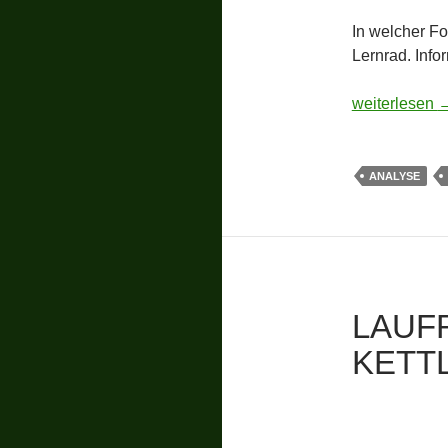
In welcher Fo
Lernrad. Info
Lernrad: Kind
weiterlesen
ANALYSE
LAUF
KETT