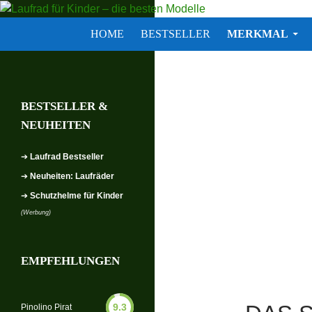
Zum
Inhalt
Suchen
Laufrad für Kinder – die besten
HOME
BESTSELLER
MERKMAL
springen
BESTSELLER &
NEUHEITEN
➔
Laufrad Bestseller
➔
Neuheiten: Laufräder
➔
Schutzhelme für Kinder
(Werbung)
EMPFEHLUNGEN
9.3
Pinolino Pirat