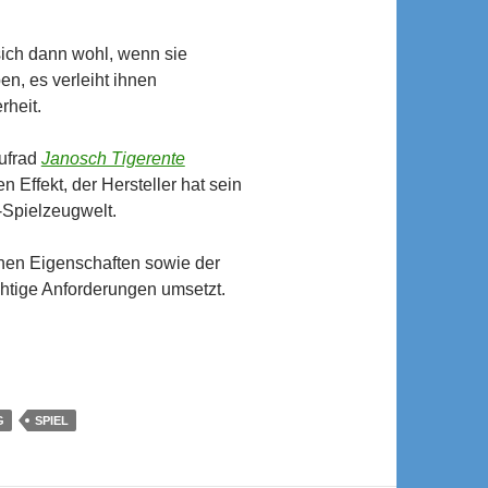
sich dann wohl, wenn sie
n, es verleiht ihnen
rheit.
ufrad
Janosch Tigerente
n Effekt, der Hersteller hat sein
n-Spielzeugwelt.
hen Eigenschaften sowie der
chtige Anforderungen umsetzt.
iter
G
SPIEL