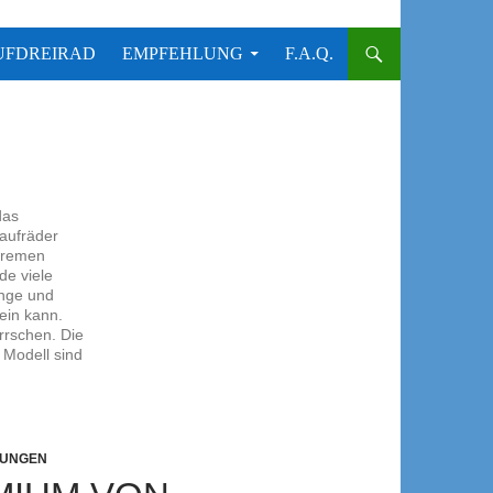
UFDREIRAD
EMPFEHLUNG
F.A.Q.
das
aufräder
xtremen
e viele
unge und
sein kann.
rrschen. Die
 Modell sind
LUNGEN