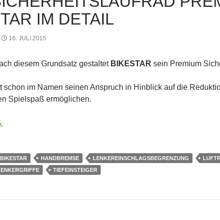
SICHERHEITSLAUFRAD PRE
TAR IM DETAIL
16. JULI 2015
 Nach diesem Grundsatz gestaltet
BIKESTAR
sein Premium Sicher
rt schon im Namen seinen Anspruch in Hinblick auf die Redukti
en Spielspaß ermöglichen.
itslaufrad Premium von BIKESTAR im Detail
→
BIKESTAR
HANDBREMSE
LENKEREINSCHLAGSBEGRENZUNG
LUFTR
LENKERGRIFFE
TIEFEINSTEIGER