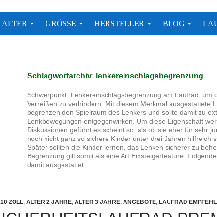
 Modelle
ALTER
GRÖSSE
HERSTELLER
BLOG
LA
Schlagwortarchiv: lenkereinschlagsbegrenzung
Schwerpunkt: Lenkereinschlagsbegrenzung am Laufrad, um 
Verreißen zu verhindern. Mit diesem Merkmal ausgestattete L
begrenzen den Spielraum des Lenkers und sollte damit zu e
Lenkbewegungen entgegenwirken. Um diese Eigenschaft werd
Diskussionen geführt,es scheint so, als ob sie eher für sehr j
noch nicht ganz so sichere Kinder unter drei Jahren hilfreich 
Später sollten die Kinder lernen, das Lenken sicherer zu behe
Begrenzung gilt somit als eine Art Einsteigerfeature. Folgende
damit ausgestattet.
10 ZOLL
,
ALTER 2 JAHRE
,
ALTER 3 JAHRE
,
ANGEBOTE
,
LAUFRAD EMPFEH