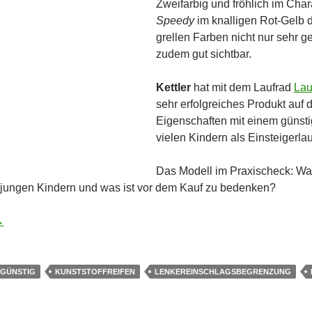
Zweifarbig und fröhlich im Cha
Speedy
im knalligen Rot-Gelb 
grellen Farben nicht nur sehr g
zudem gut sichtbar.
Kettler
hat mit dem Laufrad
Lau
sehr erfolgreiches Produkt auf 
Eigenschaften mit einem günstig
vielen Kindern als Einsteigerlau
Das Modell im Praxischeck: Wa
n jungen Kindern und was ist vor dem Kauf zu bedenken?
epolstertem Sattel – Kettler Speedy ab 24 Monaten
→
GÜNSTIG
KUNSTSTOFFREIFEN
LENKEREINSCHLAGSBEGRENZUNG