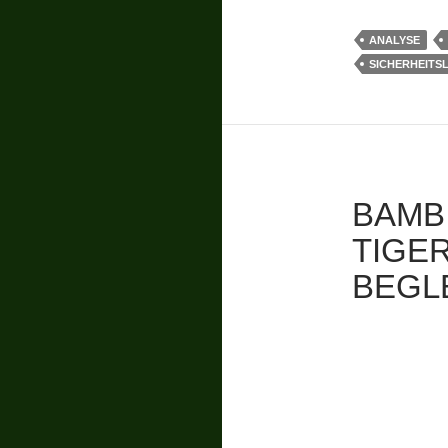
ANALYSE
SICHERHEITS
BAMB
TIGE
BEGL