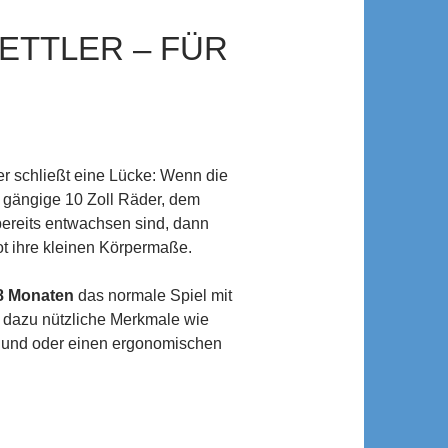
ETTLER – FÜR
er schließt eine Lücke: Wenn die
r gängige 10 Zoll Räder, dem
bereits entwachsen sind, dann
ot ihre kleinen Körpermaße.
8 Monaten
das normale Spiel mit
 dazu nützliche Merkmale wie
und oder einen ergonomischen
ler – für Anfänger geeignet