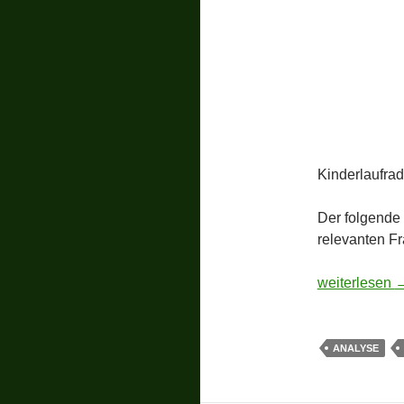
Kinderlaufrad
Der folgende
relevanten Fr
BambinoBike 
weiterlesen
ANALYSE