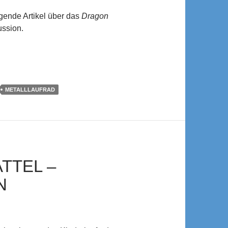
lgende Artikel über das
Dragon
ussion.
METALLLAUFRAD
TTEL –
N