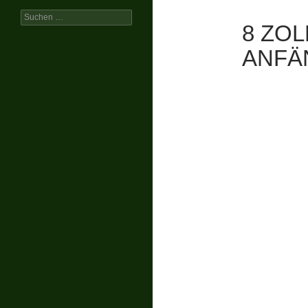
Suchen
8 ZO
nach:
ANFÄ