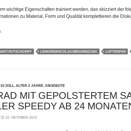
rm wichtige Eigenschaften trainiert werden, das skizziert der fo
rmationen zu Material, Form und Qualität komplettieren die Disk
erlaufrad zum Fahrradfahren vorbereiten
→
ANTI RUTSCHGRIFF
LENKEREINSCHLAGSBEGRENZUNG
LUFTREIFEN
10 ZOLL
,
ALTER 2 JAHRE
,
ANGEBOTE
RAD MIT GEPOLSTERTEM SA
LER SPEEDY AB 24 MONATE
10. OKTOBER 2015