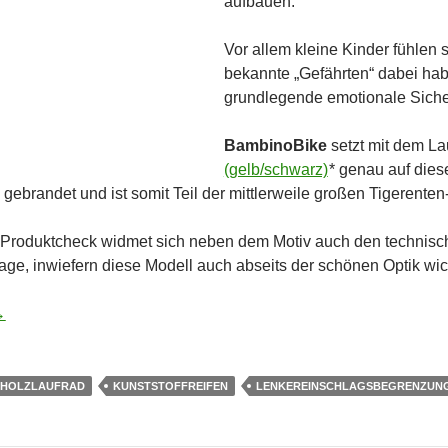
aufbauen.
Vor allem kleine Kinder fühlen 
bekannte „Gefährten“ dabei habe
grundlegende emotionale Siche
BambinoBike
setzt mit dem La
(gelb/schwarz)
* genau auf diese
 gebrandet und ist somit Teil der mittlerweile großen Tigerente
 Produktcheck widmet sich neben dem Motiv auch den technisc
age, inwiefern diese Modell auch abseits der schönen Optik wi
– Laufrad Janosch Tigerente: gelb-schwarzer Freund und Begle
→
HOLZLAUFRAD
KUNSTSTOFFREIFEN
LENKEREINSCHLAGSBEGRENZUN