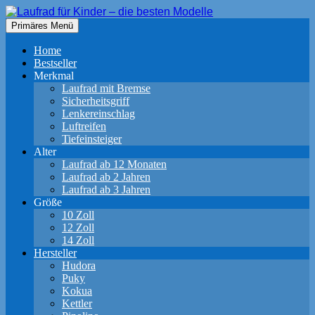
Zum
Inhalt
Suchen
Primäres Menü
springen
Laufrad für Kinder – die besten
Home
Modelle
Bestseller
Merkmal
Laufrad mit Bremse
Sicherheitsgriff
Lenkereinschlag
Luftreifen
Tiefeinsteiger
Alter
Laufrad ab 12 Monaten
Laufrad ab 2 Jahren
Laufrad ab 3 Jahren
Größe
10 Zoll
12 Zoll
14 Zoll
Hersteller
Hudora
Puky
Kokua
Kettler