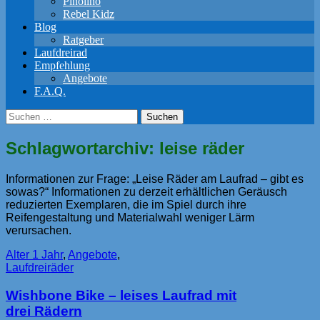
Pinolino
Rebel Kidz
Blog
Ratgeber
Laufdreirad
Empfehlung
Angebote
F.A.Q.
Suchen
nach:
Schlagwortarchiv: leise räder
Informationen zur Frage: „Leise Räder am Laufrad – gibt es
sowas?“ Informationen zu derzeit erhältlichen Geräusch
reduzierten Exemplaren, die im Spiel durch ihre
Reifengestaltung und Materialwahl weniger Lärm
verursachen.
Alter 1 Jahr
,
Angebote
,
Laufdreiräder
Wishbone Bike – leises Laufrad mit
drei Rädern