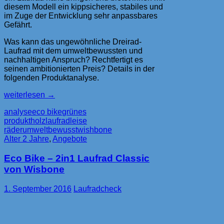
diesem Modell ein kippsicheres, stabiles und
im Zuge der Entwicklung sehr anpassbares
Gefährt.
Was kann das ungewöhnliche Dreirad-
Laufrad mit dem umweltbewussten und
nachhaltigen Anspruch? Rechtfertigt es
seinen ambitionierten Preis? Details in der
folgenden Produktanalyse.
Wishbone
weiterlesen
→
Bike
analyse
eco bike
grünes
–
produkt
holzlaufrad
leise
leises
räder
umweltbewusst
wishbone
Laufrad
Alter 2 Jahre
,
Angebote
mit
drei
Eco Bike – 2in1 Laufrad Classic
Rädern
von Wisbone
1. September 2016
Laufradcheck