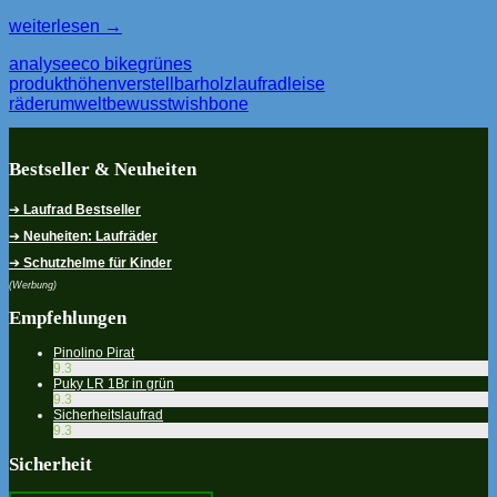
Eco
weiterlesen
→
Bike
analyse
eco bike
grünes
–
produkt
höhenverstellbar
holzlaufrad
leise
2in1
räder
umweltbewusst
wishbone
Laufrad
Classic
von
Wisbone
Bestseller & Neuheiten
➔
Laufrad Bestseller
➔
Neuheiten: Laufräder
➔
Schutzhelme für Kinder
(Werbung)
Empfehlungen
Pinolino Pirat
9.3
Puky LR 1Br in grün
9.3
Sicherheitslaufrad
9.3
Sicherheit