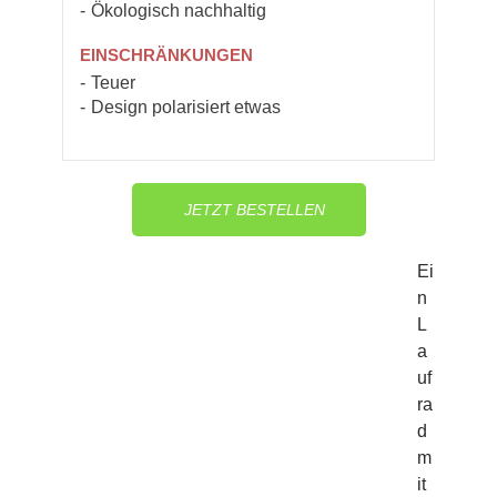
Ökologisch nachhaltig
EINSCHRÄNKUNGEN
Teuer
Design polarisiert etwas
JETZT BESTELLEN
Ei
n
L
a
uf
ra
d
m
it