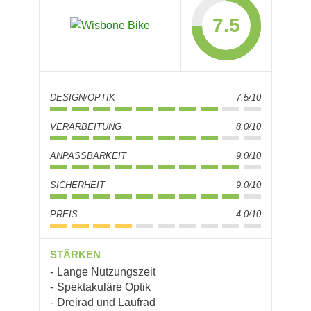
7.5
DESIGN/OPTIK
7.5/10
VERARBEITUNG
8.0/10
ANPASSBARKEIT
9.0/10
SICHERHEIT
9.0/10
PREIS
4.0/10
STÄRKEN
Lange Nutzungszeit
Spektakuläre Optik
Dreirad und Laufrad