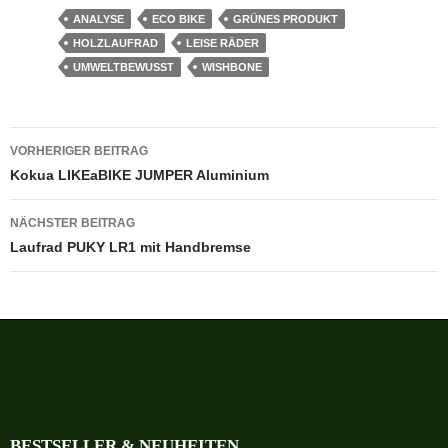
ANALYSE
ECO BIKE
GRÜNES PRODUKT
HOLZLAUFRAD
LEISE RÄDER
UMWELTBEWUSST
WISHBONE
Beitragsnavigation
VORHERIGER BEITRAG
Kokua LIKEaBIKE JUMPER Aluminium
NÄCHSTER BEITRAG
Laufrad PUKY LR1 mit Handbremse
BESTSELLER & NEUHEITEN