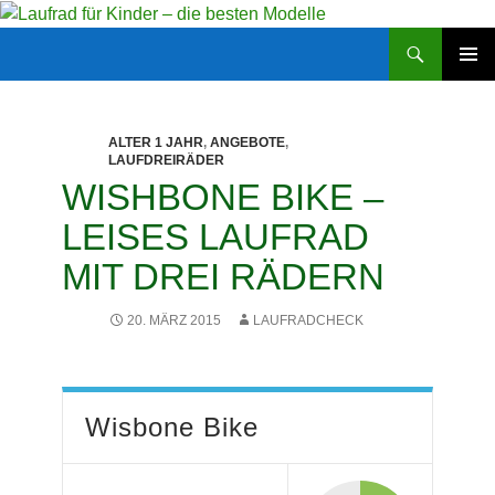
Zum
Inhalt
Suchen
Laufrad für Kinder – die besten Modelle
springen
PRIMÄR
MENÜ
ALTER 1 JAHR
,
ANGEBOTE
,
LAUFDREIRÄDER
WISHBONE BIKE –
LEISES LAUFRAD
MIT DREI RÄDERN
20. MÄRZ 2015
LAUFRADCHECK
Wisbone Bike