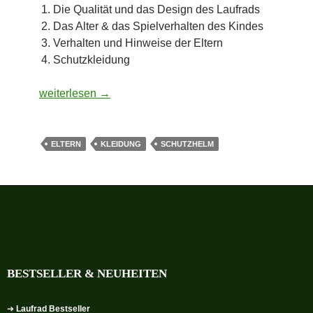
Die Qualität und das Design des Laufrads
Das Alter & das Spielverhalten des Kindes
Verhalten und Hinweise der Eltern
Schutzkleidung
Sicherheit: was bei einem Laufrad zu beachten ist
weiterlesen
→
ELTERN
KLEIDUNG
SCHUTZHELM
BESTSELLER & NEUHEITEN
➔
Laufrad Bestseller