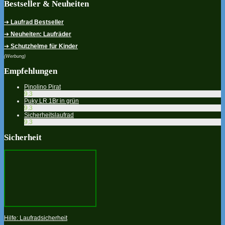
Bestseller & Neuheiten
➔
Laufrad Bestseller
➔
Neuheiten: Laufräder
➔
Schutzhelme für Kinder
(Werbung)
Empfehlungen
Pinolino Pirat
9.3
Puky LR 1Br in grün
9.3
Sicherheitslaufrad
9.3
Sicherheit
Hilfe: Laufradsicherheit