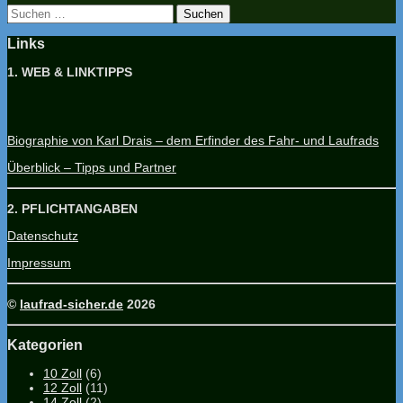
Suchen
nach:
Links
1. WEB & LINKTIPPS
Biographie von Karl Drais – dem Erfinder des Fahr- und Laufrads
Überblick – Tipps und Partner
2. PFLICHTANGABEN
Datenschutz
Impressum
©
laufrad-sicher.de
2026
Kategorien
10 Zoll
(6)
12 Zoll
(11)
14 Zoll
(2)