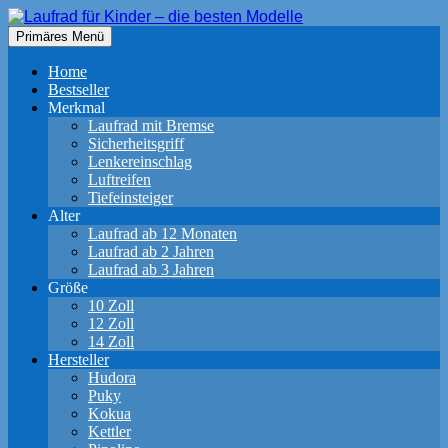
Zum
Inhalt
Suchen
Primäres Menü
springen
Laufrad für Kinder – die besten
Home
Modelle
Bestseller
Merkmal
Laufrad mit Bremse
Sicherheitsgriff
Lenkereinschlag
Luftreifen
Tiefeinsteiger
Alter
Laufrad ab 12 Monaten
Laufrad ab 2 Jahren
Laufrad ab 3 Jahren
Größe
10 Zoll
12 Zoll
14 Zoll
Hersteller
Hudora
Puky
Kokua
Kettler