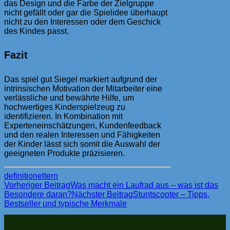
das Design und die Farbe der Zielgruppe
nicht gefällt oder gar die Spielidee überhaupt
nicht zu den Interessen oder dem Geschick
des Kindes passt.
Fazit
Das spiel gut Siegel markiert aufgrund der
intrinsischen Motivation der Mitarbeiter eine
verlässliche und bewährte Hilfe, um
hochwertiges Kinderspielzeug zu
identifizieren. In Kombination mit
Experteneinschätzungen, Kundenfeedback
und den realen Interessen und Fähigkeiten
der Kinder lässt sich somit die Auswahl der
geeigneten Produkte präzisieren.
definition
eltern
Beitragsnavigation
Vorheriger Beitrag
Was macht ein Laufrad aus – was ist das
Besondere daran?
Nächster Beitrag
Stuntscooter – Tipps,
Bestseller und typische Merkmale