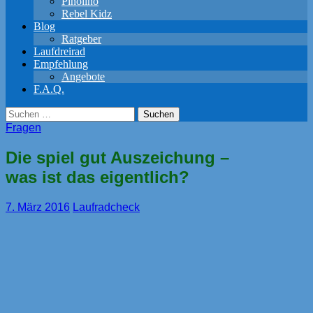
Pinolino
Rebel Kidz
Blog
Ratgeber
Laufdreirad
Empfehlung
Angebote
F.A.Q.
Suchen
nach:
Fragen
Die spiel gut Auszeichung –
was ist das eigentlich?
7. März 2016
Laufradcheck