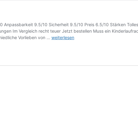
0 Anpassbarkeit 9.5/10 Sicherheit 9.5/10 Preis 6.5/10 Stärken Toll
gen Im Vergleich recht teuer Jetzt bestellen Muss ein Kinderlaufrad
Kokua
hiedliche Vorlieben von …
weiterlesen
LIKEaBIKE
JUMPER
Aluminium