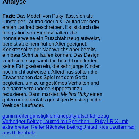
Analyse
Fazit:
Das Modell von Puky lässt sich als
Einsteiger-Laufrad oder als Laufrad vor dem
ersten Laufrad beschreiben. Es ist durch die
Integration von Eigenschaften, die
normalerweise ein Rutschfahrzeug aufweist,
bereist ab einem frühen Alter geeignet.
Konkret sollte der Nachwuchs aber bereits
ein paar Schritte laufen können. Das Design
zeigt sich insgesamt durchdacht und fordert
keine Fähigkeiten ein, die sehr junge Kinder
noch nicht aufweisen. Allerdings sollten die
Erwachsenen das Spiel mit dem Gerät
begleiten, um zu ungestümes Verhalten und
die damit verbundene Kippgefahr zu
reduzieren. Dann markiert
My first Puky
einen
guten und ebenfalls günstigen Einstieg in die
Welt der Laufräder.
gummireifen
günstig
kleinkind
puky
rutschfahrzeug
Beitragsnavigation
Vorheriger Beitrag
Laufrad mit Speichen – Puky LR XL mit
extra breiten Reifen
Nächster Beitrag
United Kids Lauflernrad
aus Birkenholz