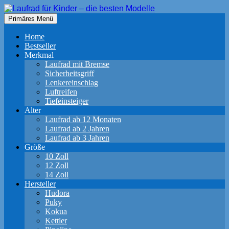
Zum
Inhalt
Suchen
Primäres Menü
springen
Laufrad für Kinder – die besten
Home
Modelle
Bestseller
Merkmal
Laufrad mit Bremse
Sicherheitsgriff
Lenkereinschlag
Luftreifen
Tiefeinsteiger
Alter
Laufrad ab 12 Monaten
Laufrad ab 2 Jahren
Laufrad ab 3 Jahren
Größe
10 Zoll
12 Zoll
14 Zoll
Hersteller
Hudora
Puky
Kokua
Kettler