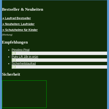
Bestseller & Neuheiten
➔
Laufrad Bestseller
➔
Neuheiten: Laufräder
➔
Schutzhelme für Kinder
(Werbung)
Empfehlungen
Pinolino Pirat
9.3
Puky LR 1Br in grün
9.3
Sicherheitslaufrad
9.3
Sicherheit