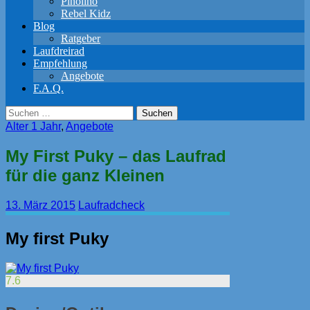
Pinolino
Rebel Kidz
Blog
Ratgeber
Laufdreirad
Empfehlung
Angebote
F.A.Q.
Suchen
nach:
Alter 1 Jahr
,
Angebote
My First Puky – das Laufrad
für die ganz Kleinen
13. März 2015
Laufradcheck
My first Puky
7.6