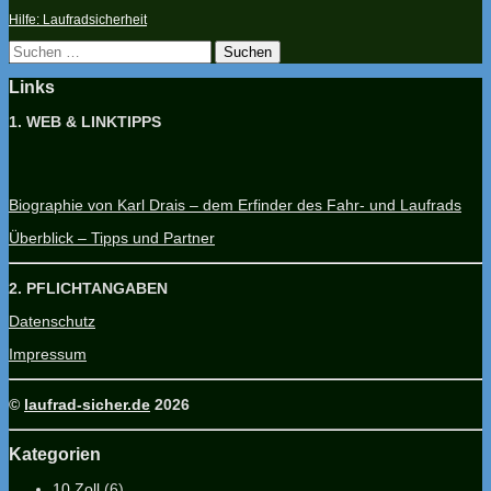
Hilfe: Laufradsicherheit
Suchen
nach:
Links
1. WEB & LINKTIPPS
Biographie von Karl Drais – dem Erfinder des Fahr- und Laufrads
Überblick – Tipps und Partner
2. PFLICHTANGABEN
Datenschutz
Impressum
©
laufrad-sicher.de
2026
Kategorien
10 Zoll
(6)