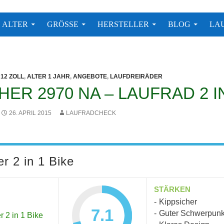
 Modelle
ALTER
GRÖSSE
HERSTELLER
BLOG
LA
12 ZOLL
,
ALTER 1 JAHR
,
ANGEBOTE
,
LAUFDREIRÄDER
ER 2970 NA – LAUFRAD 2 I
26. APRIL 2015
LAUFRADCHECK
r 2 in 1 Bike
STÄRKEN
Kippsicher
7.1
Guter Schwerpunk