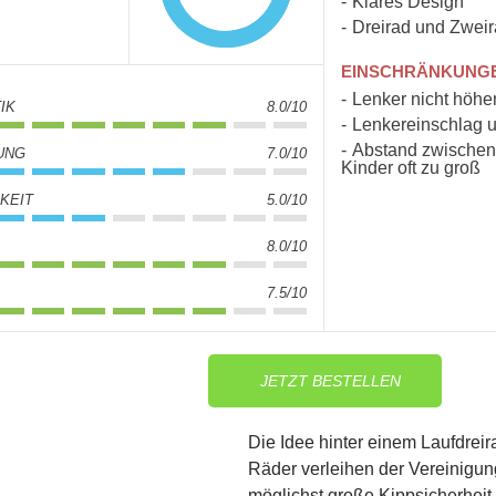
Klares Design
Dreirad und Zwei
EINSCHRÄNKUNG
Lenker nicht höhe
IK
8.0/10
Lenkereinschlag u
Abstand zwischen 
UNG
7.0/10
Kinder oft zu groß
KEIT
5.0/10
8.0/10
7.5/10
JETZT BESTELLEN
Die Idee hinter einem Laufdreir
Räder verleihen der Vereinigun
möglichst große Kippsicherheit, 