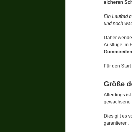
sicheren Sc
Ein Laufrad m
und noch wac
Daher wendet
Ausflüge im H
Gummireife
Für den Start
Größe d
Allerdings is
gewachsene K
Dies gilt es 
garantieren.