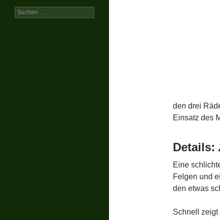
Suchen
nach:
den drei Räde
Einsatz des M
Details:
Eine schlicht
Felgen und e
den etwas sc
Schnell zeigt