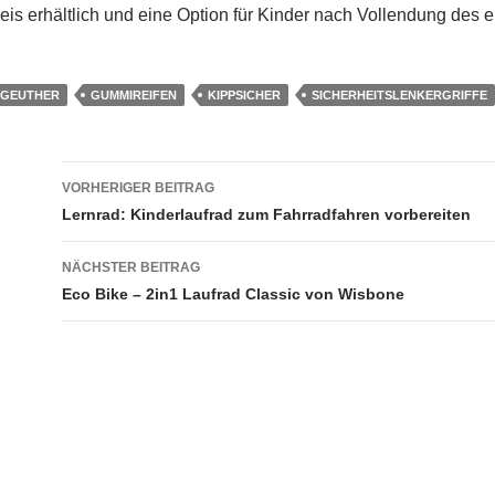
is erhältlich und eine Option für Kinder nach Vollendung des 
GEUTHER
GUMMIREIFEN
KIPPSICHER
SICHERHEITSLENKERGRIFFE
Beitragsnavigation
VORHERIGER BEITRAG
Lernrad: Kinderlaufrad zum Fahrradfahren vorbereiten
NÄCHSTER BEITRAG
Eco Bike – 2in1 Laufrad Classic von Wisbone