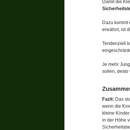
Damit die Kle
Sicherheitsl
Dazu kommt e
erwähnt, ist 
Tendenziell k
eingeschränkt
Je mehr Jung
sollen, desto 
Zusammen
Fazit:
Das sta
wenn die Kind
kleine Kinder
in der Höhe v
Sicherheitsbe