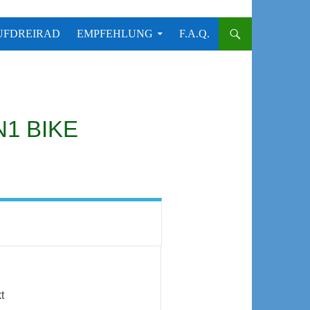
UFDREIRAD
EMPFEHLUNG
F.A.Q.
N1 BIKE
t