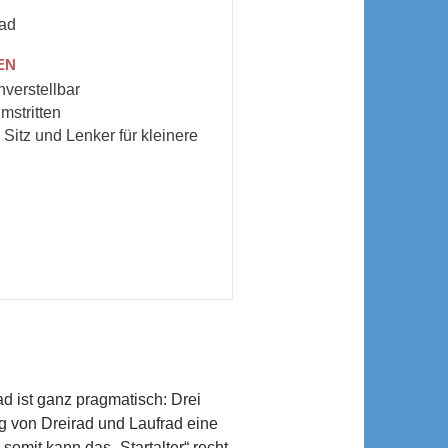
rad
EN
nverstellbar
mstritten
Sitz und Lenker für kleinere
ad ist ganz pragmatisch: Drei
g von Dreirad und Laufrad eine
somit kann das „Startalter“ recht