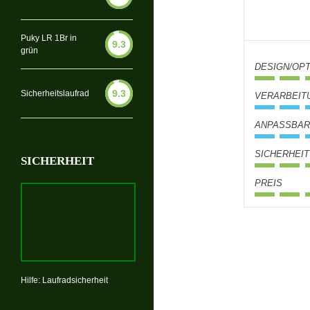
Puky LR 1Br in
9.3
grün
DESIGN/OPT
9.3
Sicherheitslaufrad
VERARBEIT
ANPASSBAR
SICHERHEIT
SICHERHEIT
PREIS
Hilfe: Laufradsicherheit