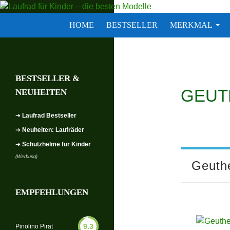
Zum
Inhalt
Suchen
Laufrad für Kinder – die besten
HOME
BESTSELLER
MERKMAL
springen
BESTSELLER &
GEUTH
NEUHEITEN
➔
Laufrad Bestseller
➔
Neuheiten: Laufräder
➔
Schutzhelme für Kinder
(Werbung)
Geuthe
EMPFEHLUNGEN
9.3
Pinolino Pirat