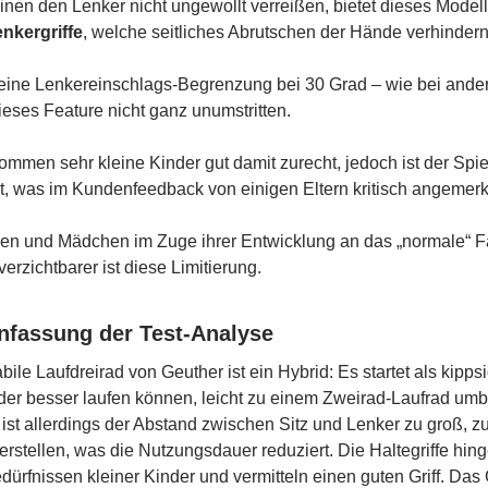
inen den Lenker nicht ungewollt verreißen, bietet dieses Modell
enkergriffe
, welche seitliches Abrutschen der Hände verhindern
ine Lenkereinschlags-Begrenzung bei 30 Grad – wie bei ander
dieses Feature nicht ganz unumstritten.
ommen sehr kleine Kinder gut damit zurecht, jedoch ist der Spi
, was im Kundenfeedback von einigen Eltern kritisch angemerkt
en und Mädchen im Zuge ihrer Entwicklung an das „normale“ 
verzichtbarer ist diese Limitierung.
fassung der Test-Analyse
bile Laufdreirad von Geuther ist ein Hybrid: Es startet als kipps
er besser laufen können, leicht zu einem Zweirad-Laufrad umb
 ist allerdings der Abstand zwischen Sitz und Lenker zu groß, z
erstellen, was die Nutzungsdauer reduziert. Die Haltegriffe hin
dürfnissen kleiner Kinder und vermitteln einen guten Griff. Das