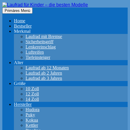
Zum
Inhalt
Suchen
Primäres Menü
springen
Laufrad für Kinder – die besten
Home
Modelle
Bestseller
Merkmal
Laufrad mit Bremse
Sicherheitsgriff
Lenkereinschlag
Luftreifen
Tiefeinsteiger
Alter
Laufrad ab 12 Monaten
Laufrad ab 2 Jahren
Laufrad ab 3 Jahren
Größe
10 Zoll
12 Zoll
14 Zoll
Hersteller
Hudora
Puky
Kokua
Kettler