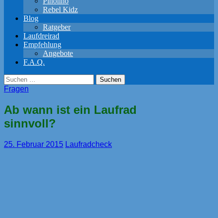
Pinolino
Rebel Kidz
Blog
Ratgeber
Laufdreirad
Empfehlung
Angebote
F.A.Q.
Suchen
nach:
Fragen
Ab wann ist ein Laufrad
sinnvoll?
25. Februar 2015
Laufradcheck