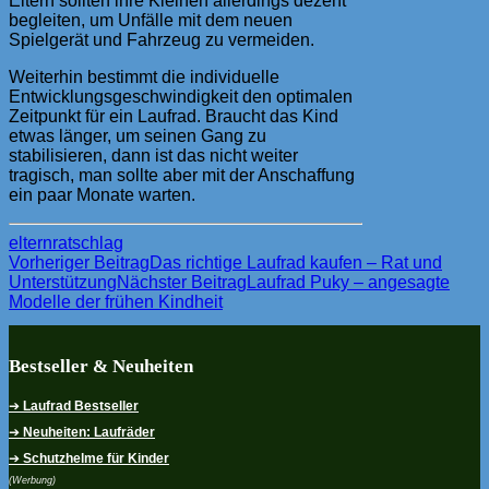
Eltern sollten ihre Kleinen allerdings dezent
begleiten, um Unfälle mit dem neuen
Spielgerät und Fahrzeug zu vermeiden.
Weiterhin bestimmt die individuelle
Entwicklungsgeschwindigkeit den optimalen
Zeitpunkt für ein Laufrad. Braucht das Kind
etwas länger, um seinen Gang zu
stabilisieren, dann ist das nicht weiter
tragisch, man sollte aber mit der Anschaffung
ein paar Monate warten.
eltern
ratschlag
Beitragsnavigation
Vorheriger Beitrag
Das richtige Laufrad kaufen – Rat und
Unterstützung
Nächster Beitrag
Laufrad Puky – angesagte
Modelle der frühen Kindheit
Bestseller & Neuheiten
➔
Laufrad Bestseller
➔
Neuheiten: Laufräder
➔
Schutzhelme für Kinder
(Werbung)